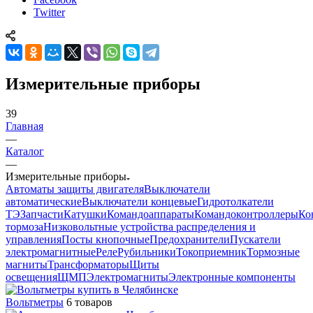
Twitter
Измерительные приборы
39
Главная
—
Каталог
—
Измерительные приборы
Автоматы защиты двигателя
Выключатели
автоматические
Выключатели концевые
Гидротолкатели
ТЭ
Запчасти
Катушки
Командоаппараты
Командоконтроллеры
Ко
тормоза
Низковольтные устройства распределения и
управления
Посты кнопочные
Предохранители
Пускатели
электромагнитные
Реле
Рубильники
Токоприемник
Тормозные
магниты
Трансформаторы
Щиты
освещения
ЩМП
Электромагниты
Электронные компоненты
Вольтметры
6 товаров