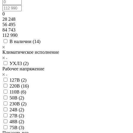
0
28 248
56 495
84 743
112 990
В наличии (
14
)
Климатическое исполнение
УХЛ3 (
2
)
Рабочее напряжение
127В (
2
)
220В (
16
)
110В (
6
)
50В (
2
)
230В (
2
)
24В (
2
)
27В (
2
)
48В (
2
)
75В (
3
)
Показать все