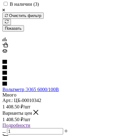
В наличии (
3
)
Очистить фильтр
Показать
Вольтметр Э365 6000/100В
Много
Арт.: ЦБ-00010342
1 408.50
₽
/шт
Варианты цен
1 408.50
₽
/шт
Подробности