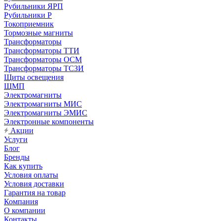
Рубильники ЯРП
Рубильники Р
Токоприемник
Тормозные магниты
Трансформаторы
Трансформаторы ТТИ
Трансформаторы ОСМ
Трансформаторы ТСЗИ
Щиты освещения
ЩМП
Электромагниты
Электромагниты МИС
Электромагниты ЭМИС
Электронные компоненты
Акции
Услуги
Блог
Бренды
Как купить
Условия оплаты
Условия доставки
Гарантия на товар
Компания
О компании
Контакты