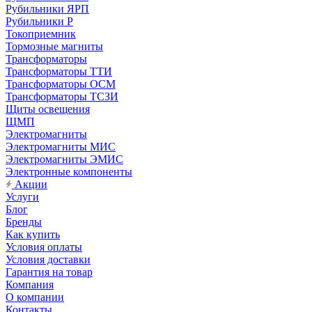
Рубильники ЯРП
Рубильники Р
Токоприемник
Тормозные магниты
Трансформаторы
Трансформаторы ТТИ
Трансформаторы ОСМ
Трансформаторы ТСЗИ
Щиты освещения
ЩМП
Электромагниты
Электромагниты МИС
Электромагниты ЭМИС
Электронные компоненты
Акции
Услуги
Блог
Бренды
Как купить
Условия оплаты
Условия доставки
Гарантия на товар
Компания
О компании
Контакты