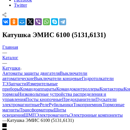
Twitter
Катушка ЭМИС 6100 (5131,6131)
Главная
—
Каталог
—
Катушки
Автоматы защиты двигателя
Выключатели
автоматические
Выключатели концевые
Гидротолкатели
ТЭ
Запчасти
Измерительные
приборы
Командоаппараты
Командоконтроллеры
Контакторы
Ко
тормоза
Низковольтные устройства распределения и
управления
Посты кнопочные
Предохранители
Пускатели
электромагнитные
Реле
Рубильники
Токоприемник
Тормозные
магниты
Трансформаторы
Щиты
освещения
ЩМП
Электромагниты
Электронные компоненты
—
Катушка ЭМИС 6100 (5131,6131)