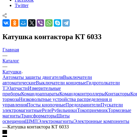
Twitter
Катушка контактора КТ 6033
Главная
—
Каталог
—
Катушки
Автоматы защиты двигателя
Выключатели
автоматические
Выключатели концевые
Гидротолкатели
ТЭ
Запчасти
Измерительные
приборы
Командоаппараты
Командоконтроллеры
Контакторы
Ко
тормоза
Низковольтные устройства распределения и
управления
Посты кнопочные
Предохранители
Пускатели
электромагнитные
Реле
Рубильники
Токоприемник
Тормозные
магниты
Трансформаторы
Щиты
освещения
ЩМП
Электромагниты
Электронные компоненты
—
Катушка контактора КТ 6033