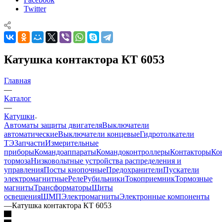
Twitter
Катушка контактора КТ 6053
Главная
—
Каталог
—
Катушки
Автоматы защиты двигателя
Выключатели
автоматические
Выключатели концевые
Гидротолкатели
ТЭ
Запчасти
Измерительные
приборы
Командоаппараты
Командоконтроллеры
Контакторы
Ко
тормоза
Низковольтные устройства распределения и
управления
Посты кнопочные
Предохранители
Пускатели
электромагнитные
Реле
Рубильники
Токоприемник
Тормозные
магниты
Трансформаторы
Щиты
освещения
ЩМП
Электромагниты
Электронные компоненты
—
Катушка контактора КТ 6053