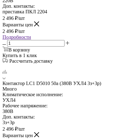
220В
Доп. контакты:
приставка ПКЛ 2204
2 496
₽
/шт
Варианты цен
2 496
₽
/шт
Подробности
В корзину
Купить в 1 клик
Рассчитать доставку
Контактор LC1 D5010 50а (380В УХЛ4 3з+3р)
Много
Климатическое исполнение:
УХЛ4
Рабочее напряжение:
380В
Доп. контакты:
3з+3р
2 496
₽
/шт
Варианты цен