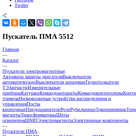
Twitter
Пускатель ПМА 5512
Главная
—
Каталог
—
Пускатели электромагнитные
Автоматы защиты двигателя
Выключатели
автоматические
Выключатели концевые
Гидротолкатели
ТЭ
Запчасти
Измерительные
приборы
Катушки
Командоаппараты
Командоконтроллеры
Конта
тормоза
Низковольтные устройства распределения и
управления
Посты
кнопочные
Предохранители
Реле
Рубильники
Токоприемник
Тор
магниты
Трансформаторы
Щиты
освещения
ЩМП
Электромагниты
Электронные компоненты
—
Пускатели ПМА