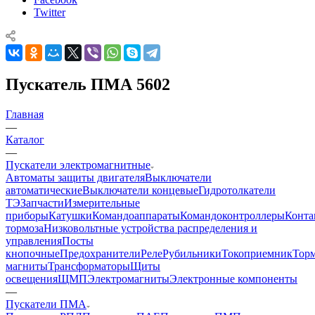
Twitter
Пускатель ПМА 5602
Главная
—
Каталог
—
Пускатели электромагнитные
Автоматы защиты двигателя
Выключатели
автоматические
Выключатели концевые
Гидротолкатели
ТЭ
Запчасти
Измерительные
приборы
Катушки
Командоаппараты
Командоконтроллеры
Конта
тормоза
Низковольтные устройства распределения и
управления
Посты
кнопочные
Предохранители
Реле
Рубильники
Токоприемник
Тор
магниты
Трансформаторы
Щиты
освещения
ЩМП
Электромагниты
Электронные компоненты
—
Пускатели ПМА