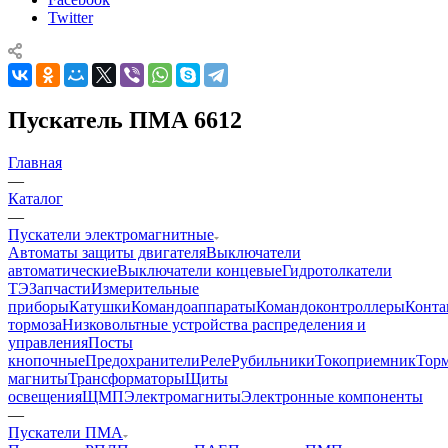
Twitter
Пускатель ПМА 6612
Главная
—
Каталог
—
Пускатели электромагнитные
Автоматы защиты двигателя
Выключатели
автоматические
Выключатели концевые
Гидротолкатели
ТЭ
Запчасти
Измерительные
приборы
Катушки
Командоаппараты
Командоконтроллеры
Конта
тормоза
Низковольтные устройства распределения и
управления
Посты
кнопочные
Предохранители
Реле
Рубильники
Токоприемник
Тор
магниты
Трансформаторы
Щиты
освещения
ЩМП
Электромагниты
Электронные компоненты
—
Пускатели ПМА