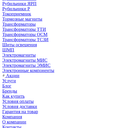
Рубильники ЯРП
Рубильники Р
Токоприемник
Тормозные магниты
Трансформаторы
Трансформаторы ТТИ
Трансформаторы ОСМ
Трансформаторы ТСЗИ
Щиты освещения
ЩМП
Электромагниты
Электромагниты МИС
Электромагниты ЭМИС
Электронные компоненты
Акции
Услуги
Блог
Бренды
Как купить
Условия оплаты
Условия доставки
Гарантия на товар
Компания
О компании
Контакты