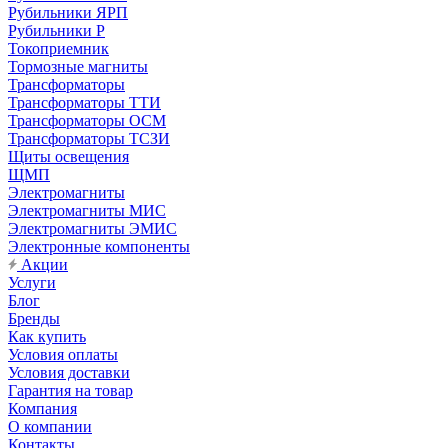
Рубильники ЯРП
Рубильники Р
Токоприемник
Тормозные магниты
Трансформаторы
Трансформаторы ТТИ
Трансформаторы ОСМ
Трансформаторы ТСЗИ
Щиты освещения
ЩМП
Электромагниты
Электромагниты МИС
Электромагниты ЭМИС
Электронные компоненты
Акции
Услуги
Блог
Бренды
Как купить
Условия оплаты
Условия доставки
Гарантия на товар
Компания
О компании
Контакты